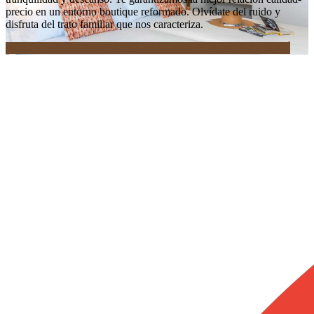
precio en un entorno boutique reformado. Olvídate del ruido y
disfruta del trato familiar que nos caracteriza.
¡NO PIERDAS TU DESAYUNO GRATIS! RESERVA AQUÍ