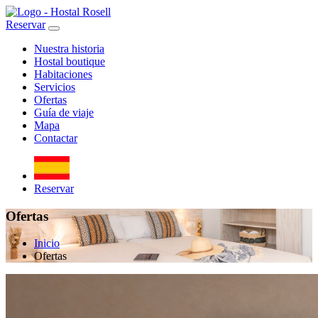
Reservar
Nuestra historia
Hostal boutique
Habitaciones
Servicios
Ofertas
Guía de viaje
Mapa
Contactar
Reservar
Ofertas
Inicio
Ofertas