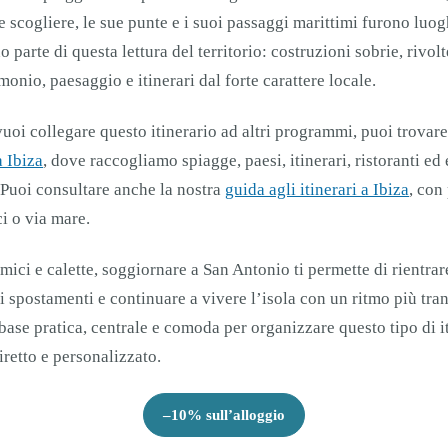
 scogliere, le sue punte e i suoi passaggi marittimi furono luogh
no parte di questa lettura del territorio: costruzioni sobrie, rivolt
onio, paesaggio e itinerari dal forte carattere locale.
uoi collegare questo itinerario ad altri programmi, puoi trovare
a Ibiza
, dove raccogliamo spiagge, paesi, itinerari, ristoranti ed
 Puoi consultare anche la nostra
guida agli itinerari a Ibiza
, con
ci o via mare.
mici e calette, soggiornare a San Antonio ti permette di rientrar
spostamenti e continuare a vivere l’isola con un ritmo più tran
ase pratica, centrale e comoda per organizzare questo tipo di it
iretto e personalizzato.
–10% sull’alloggio