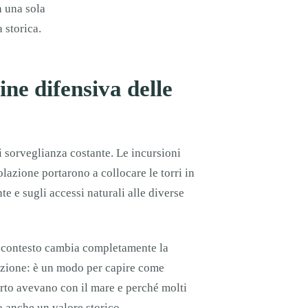
n una sola
 storica.
gine difensiva delle
di sorveglianza costante. Le incursioni
olazione portarono a collocare le torri in
te e sugli accessi naturali alle diverse
o contesto cambia completamente la
ruzione: è un modo per capire come
orto avevano con il mare e perché molti
o anche un valore storico.