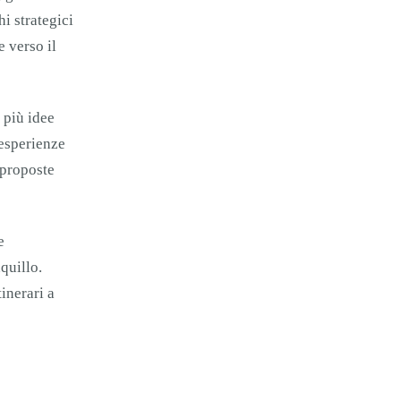
i strategici
e verso il
 più idee
 esperienze
 proposte
e
quillo.
inerari a