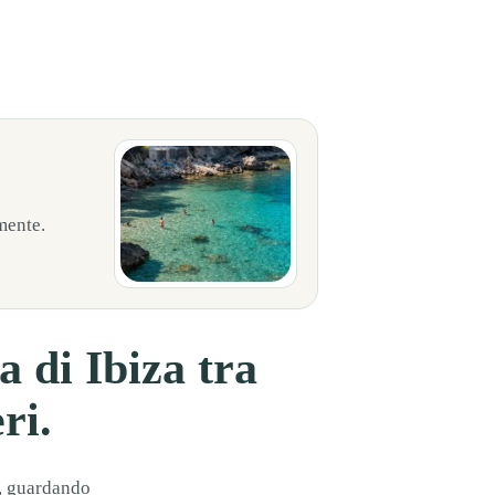
ché le sue scogliere, le sue punte e i suoi passaggi marittimi furono luog
lmente.
a di Ibiza tra
ri.
a, guardando