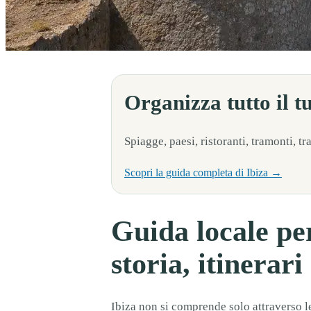
Ibiza non si comprende solo attraverso le sue spiagge. Si scopre anche se
Organizza tutto il t
Spiagge, paesi, ristoranti, tramonti, t
Scopri la guida completa di Ibiza →
Guida locale per
storia, itinerar
Ibiza non si comprende solo attraverso l