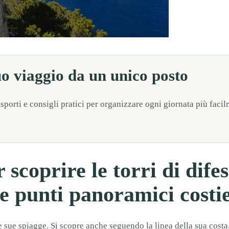
guendo la linea della sua costa, guardando verso l’orizzonte e capendo per
uo viaggio da un unico posto
rasporti e consigli pratici per organizzare ogni giornata più faci
 scoprire le torri di difes
i e punti panoramici costie
e sue spiagge. Si scopre anche seguendo la linea della sua cost