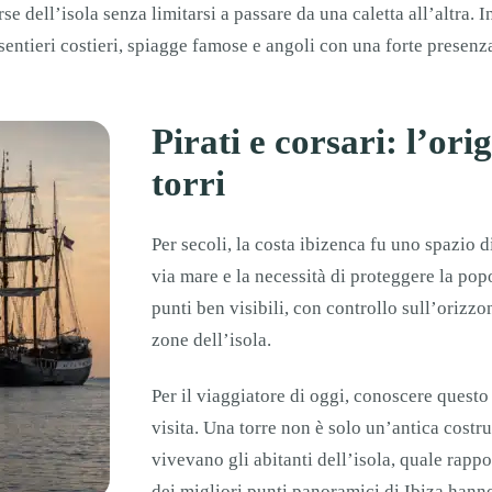
e dell’isola senza limitarsi a passare da una caletta all’altra. I
 sentieri costieri, spiagge famose e angoli con una forte presenza
Pirati e corsari: l’ori
torri
Per secoli, la costa ibizenca fu uno spazio 
via mare e la necessità di proteggere la pop
punti ben visibili, con controllo sull’orizzon
zone dell’isola.
Per il viaggiatore di oggi, conoscere quest
visita. Una torre non è solo un’antica cost
vivevano gli abitanti dell’isola, quale rapp
dei migliori punti panoramici di Ibiza hann