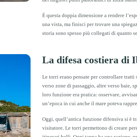
È questa doppia dimensione a rendere l’esper
una vista, ma finisci per trovare una spiegaz
storia sono spesso più collegati di quanto s
La difesa costiera di 
Le torri erano pensate per controllare tratt
verso zone di passaggio, altre verso baie, 
loro funzione era pratica: osservare, avvisar
un’epoca in cui anche il mare poteva rappr
Oggi, quell’antica funzione difensiva si è t
visitatore. Le torri permettono di creare per
itinerari belli. Ogni tappa ha una ragione, u