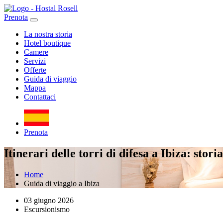
Prenota
La nostra storia
Hotel boutique
Camere
Servizi
Offerte
Guida di viaggio
Mappa
Contattaci
Prenota
Itinerari delle torri di difesa a Ibiza: sto
Home
Guida di viaggio a Ibiza
03 giugno 2026
Escursionismo