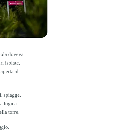
isola doveva
ri isolate,
 aperta al
i, spiagge,
ta logica
lla torre.
ggio.