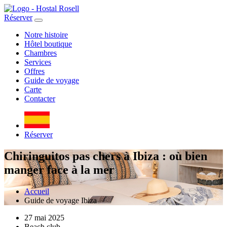
Réserver
Notre histoire
Hôtel boutique
Chambres
Services
Offres
Guide de voyage
Carte
Contacter
Réserver
Chiringuitos pas chers à Ibiza : où bien
manger face à la mer
Accueil
Guide de voyage Ibiza
27 mai 2025
Beach club