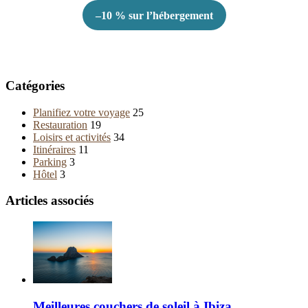
–10 % sur l’hébergement
Catégories
Planifiez votre voyage
25
Restauration
19
Loisirs et activités
34
Itinéraires
11
Parking
3
Hôtel
3
Articles associés
Meilleures couchers de soleil à Ibiza