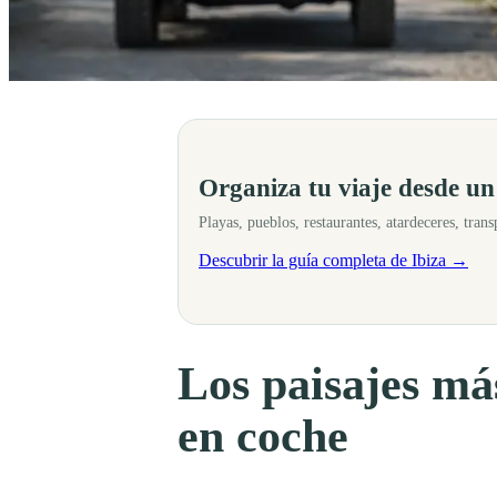
Ibiza no solo se disfruta en sus playas, también se contempla desde su
Organiza tu viaje desde un
Playas, pueblos, restaurantes, atardeceres, tran
Descubrir la guía completa de Ibiza →
Los paisajes má
en coche