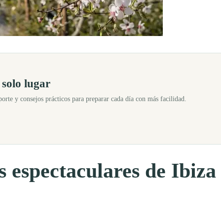
s carreteras. Recorrer la isla en coche permite descubrir paisajes únic
 solo lugar
sporte y consejos prácticos para preparar cada día con más facilidad.
s espectaculares de Ibiza