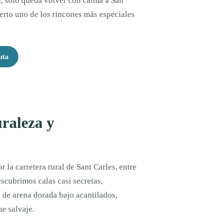
ta, solo queda volver con calma a San
erto uno de los rincones más especiales
uta
uraleza y
 la carretera rural de Sant Carles, entre
escubrimos calas casi secretas,
de arena dorada bajo acantilados,
e salvaje.