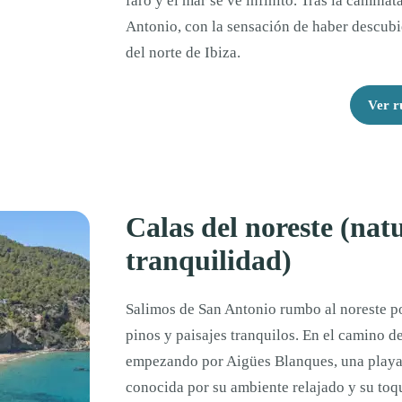
faro y el mar se ve infinito. Tras la camina
Antonio, con la sensación de haber descubi
del norte de Ibiza.
Ver r
Calas del noreste (nat
tranquilidad)
Salimos de San Antonio rumbo al noreste por
pinos y paisajes tranquilos. En el camino d
empezando por Aigües Blanques, una playa 
conocida por su ambiente relajado y su toqu