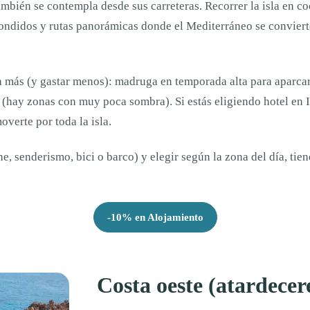
también se contempla desde sus carreteras. Recorrer la isla en c
condidos y rutas panorámicas donde el Mediterráneo se conviert
rla más (y gastar menos): madruga en temporada alta para aparca
r (hay zonas con muy poca sombra). Si estás eligiendo hotel en 
verte por toda la isla.
he, senderismo, bici o barco) y elegir según la zona del día, tie
-10% en Alojamiento
Costa oeste (atardecere