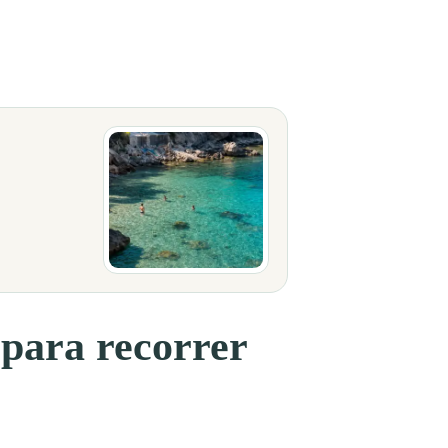
os, miradores escondidos y rutas panorámicas donde el Mediterráneo se co
 para recorrer