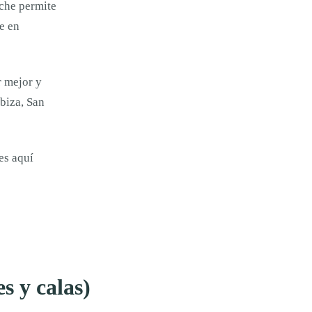
oche permite
e en
r mejor y
Ibiza, San
nes aquí
s y calas)