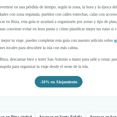
vertirse en una pérdida de tiempo, según la zona, la hora y la época del
dades con zona regulada, pueblos con calles estrechas, calas con acces
car en Ibiza, esta guía te ayudará a organizarte por zonas y tipo de pl
as conviene evitar en hora punta y cómo planificar mejor tus rutas si v
 mejor tu viaje, puedes completar esta guía con nuestro artículo sobre
q
nes locales para descubrir la isla con más calma.
iza, descansar bien y tener San Antonio a mano para salir a cenar, pasea
nquila para organizar tu viaje desde el oeste de la isla.
-10% en Alojamiento
ar en Ibiza ciudad
Aparcar en Santa Eulalia
Aparcar en San