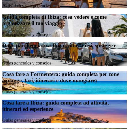
Actividades y experiencias
Guida completa di Ibiza: cosa vedere e come
organizzare il tuo viaggio
Guías generales y consejos
Dove parcheggiare a Ibiza: città, paesi, spiagge e
calette
Guías generales y consejos
Cosa fare a Formentera: guida completa per zone
(spiagge, fari, itinerari e dove mangiare)
Guías generales y consejos
Cosa fare a Ibiza: guida completa ad attività,
itinerari ed esperienze
Guías generales y consejos