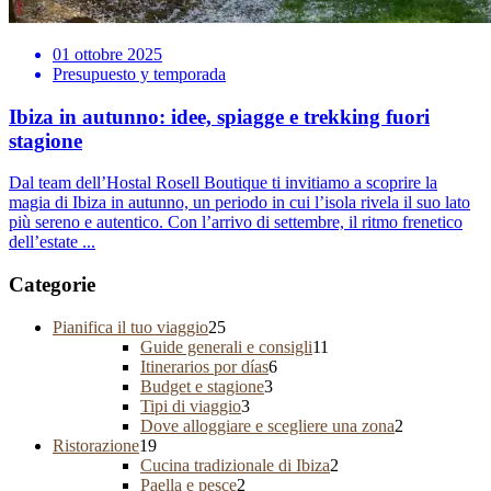
01 ottobre 2025
Presupuesto y temporada
Ibiza in autunno: idee, spiagge e trekking fuori
stagione
Dal team dell’Hostal Rosell Boutique ti invitiamo a scoprire la
magia di Ibiza in autunno, un periodo in cui l’isola rivela il suo lato
più sereno e autentico. Con l’arrivo di settembre, il ritmo frenetico
dell’estate ...
Categorie
Pianifica il tuo viaggio
25
Guide generali e consigli
11
Itinerarios por días
6
Budget e stagione
3
Tipi di viaggio
3
Dove alloggiare e scegliere una zona
2
Ristorazione
19
Cucina tradizionale di Ibiza
2
Paella e pesce
2