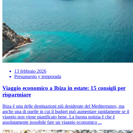
13 febbraio 2026
Presupuesto y temporada
Viaggio economico a Ibiza in estate: 15 consigli per
risparmiare
Ibiza è una delle destinazioni più desiderate del Mediterraneo, ma
anche una di quelle in cui il budget può aumentare rapidamente se il
viaggio non viene pianificato bene. La buona notizia è che è
assolutamente possibile fare un viaggio economico ...