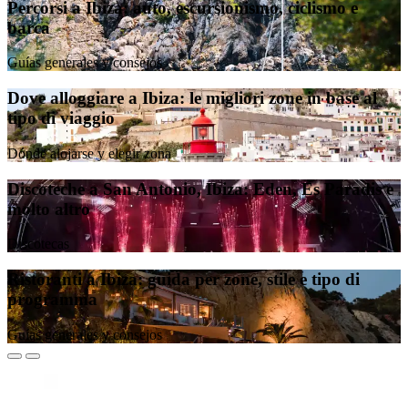
Percorsi a Ibiza: auto, escursionismo, ciclismo e
barca
Guías generales y consejos
Dove alloggiare a Ibiza: le migliori zone in base al
tipo di viaggio
Dónde alojarse y elegir zona
Discoteche a San Antonio, Ibiza: Eden, Es Paradis e
molto altro
Discotecas
Ristoranti a Ibiza: guida per zone, stile e tipo di
programma
Guías generales y consejos