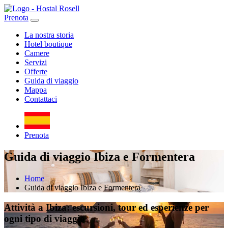
Prenota
La nostra storia
Hotel boutique
Camere
Servizi
Offerte
Guida di viaggio
Mappa
Contattaci
Prenota
Guida di viaggio Ibiza e Formentera
Home
Guida di viaggio Ibiza e Formentera
Attività a Ibiza: escursioni, tour ed esperienze per
ogni tipo di viaggio