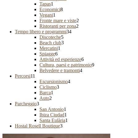
Tapas
1
Economici
8
Vegani
1
Fronte mare e viste
2
Ristoranti per zona
2
Tempo libero e programmi
34
Discoteche
5
Beach club
3
Mercatini
1
Spiagge
6
Attività ed esperienze
6
Cultura, paesi e patrimonio
9
Belvedere e tramonti
4
Percorsi
11
Escursionismo
4
Ciclismo
3
Barca
1
Auto
2
Parcheggio
3
San Antonio
1
Ibiza Ciudad
1
Santa Eulària
1
Hostal Rosell Boutique
3