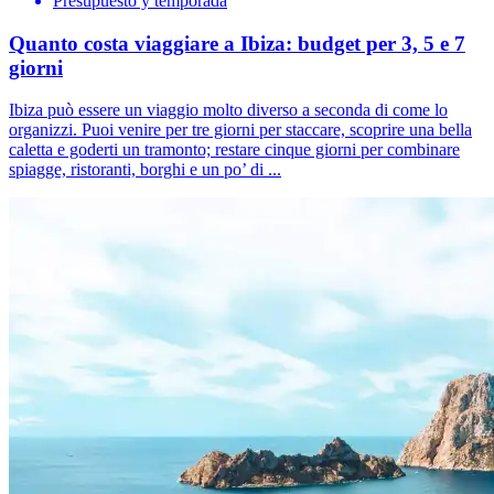
Presupuesto y temporada
Quanto costa viaggiare a Ibiza: budget per 3, 5 e 7
giorni
Ibiza può essere un viaggio molto diverso a seconda di come lo
organizzi. Puoi venire per tre giorni per staccare, scoprire una bella
caletta e goderti un tramonto; restare cinque giorni per combinare
spiagge, ristoranti, borghi e un po’ di ...