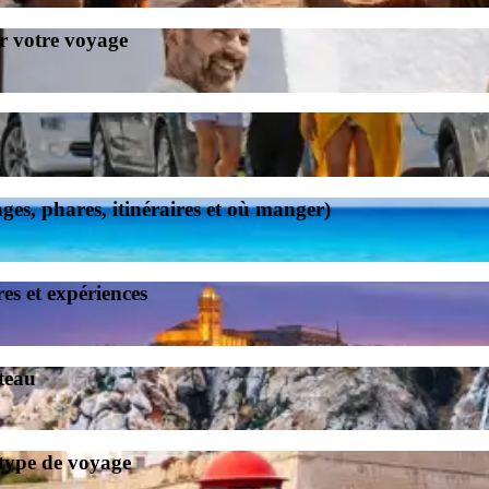
r votre voyage
ges, phares, itinéraires et où manger)
res et expériences
ateau
 type de voyage