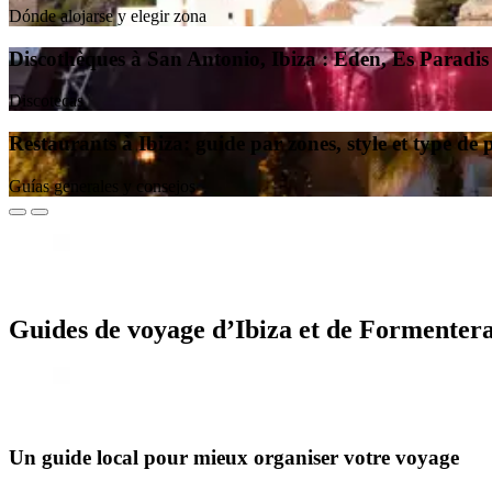
Dónde alojarse y elegir zona
Discothèques à San Antonio, Ibiza : Eden, Es Paradis 
Discotecas
Restaurants à Ibiza: guide par zones, style et type d
Guías generales y consejos
Guides de voyage d’Ibiza et de Formentera
Un guide local pour mieux organiser votre voyage