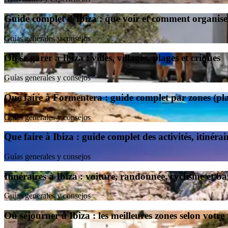
Guide complet d’Ibiza : que voir et comment organise
Guías generales y consejos
Où se garer à Ibiza : villes, villages, plages et criques
Guías generales y consejos
Que faire à Formentera : guide complet par zones (pla
Guías generales y consejos
Que faire à Ibiza : guide complet des activités, itinérai
Guías generales y consejos
Itinéraires à Ibiza : voiture, randonnée, cyclisme et b
Guías generales y consejos
Où séjourner à Ibiza : les meilleures zones selon votre