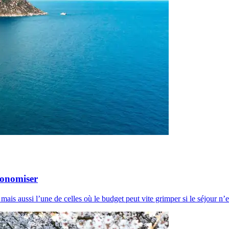
conomiser
mais aussi l’une de celles où le budget peut vite grimper si le séjour n’e