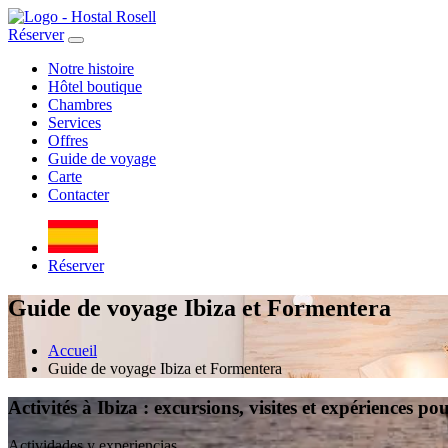
Réserver
Notre histoire
Hôtel boutique
Chambres
Services
Offres
Guide de voyage
Carte
Contacter
Réserver
Guide de voyage Ibiza et Formentera
Accueil
Guide de voyage Ibiza et Formentera
Activités à Ibiza : excursions, visites et expériences p
Actividades y experiencias