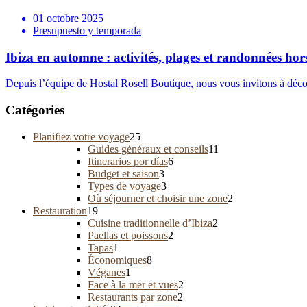
01 octobre 2025
Presupuesto y temporada
Ibiza en automne : activités, plages et randonnées hor
Depuis l’équipe de Hostal Rosell Boutique, nous vous invitons à découv
Catégories
Planifiez votre voyage
25
Guides généraux et conseils
11
Itinerarios por días
6
Budget et saison
3
Types de voyage
3
Où séjourner et choisir une zone
2
Restauration
19
Cuisine traditionnelle d’Ibiza
2
Paellas et poissons
2
Tapas
1
Économiques
8
Véganes
1
Face à la mer et vues
2
Restaurants par zone
2