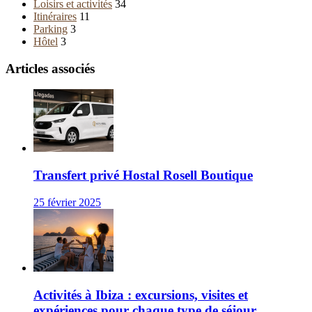
Loisirs et activités
34
Itinéraires
11
Parking
3
Hôtel
3
Articles associés
Transfert privé Hostal Rosell Boutique
25 février 2025
Activités à Ibiza : excursions, visites et
expériences pour chaque type de séjour