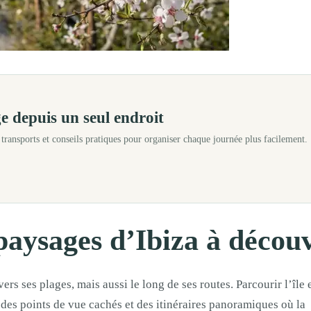
long de ses routes. Parcourir l’île en voiture permet de révéler des pays
e depuis un seul endroit
, transports et conseils pratiques pour organiser chaque journée plus facilement.
paysages d’Ibiza à découv
ers ses plages, mais aussi le long de ses routes. Parcourir l’île 
des points de vue cachés et des itinéraires panoramiques où la