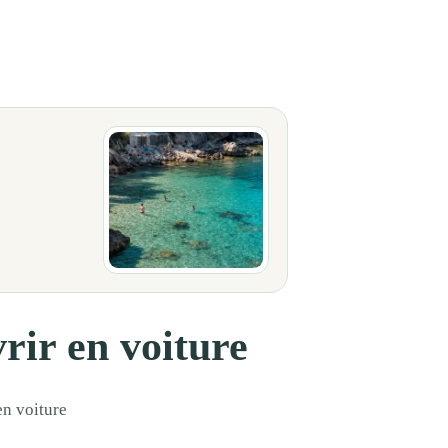
ages uniques, des points de vue cachés et des itinéraires panoramiques où
rir en voiture
en voiture