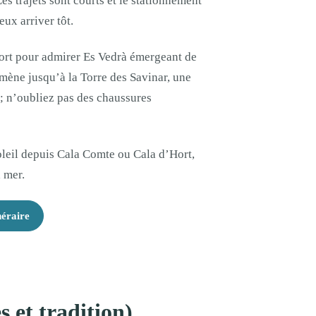
es trajets sont courts et le stationnement
eux arriver tôt.
Hort pour admirer Es Vedrà émergeant de
 mène jusqu’à la Torre des Savinar, une
 ; n’oubliez pas des chaussures
leil depuis Cala Comte ou Cala d’Hort,
a mer.
néraire
s et tradition)