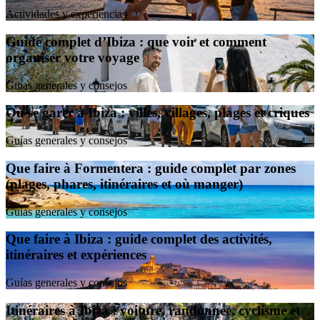
Actividades y experiencias
Guide complet d’Ibiza : que voir et comment
organiser votre voyage
Guías generales y consejos
Où se garer à Ibiza : villes, villages, plages et criques
Guías generales y consejos
Que faire à Formentera : guide complet par zones
(plages, phares, itinéraires et où manger)
Guías generales y consejos
Que faire à Ibiza : guide complet des activités,
itinéraires et expériences
Guías generales y consejos
Itinéraires à Ibiza : voiture, randonnée, cyclisme et