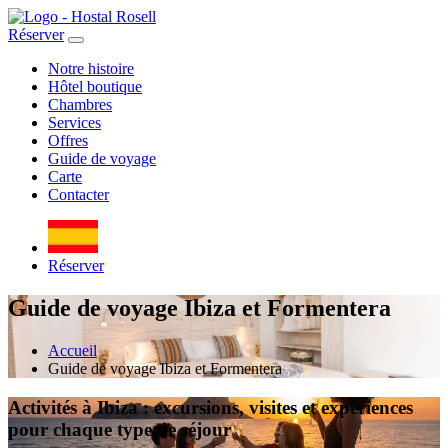
Réserver
Notre histoire
Hôtel boutique
Chambres
Services
Offres
Guide de voyage
Carte
Contacter
Réserver
Guide de voyage Ibiza et Formentera
Accueil
Guide de voyage Ibiza et Formentera
Activités à Ibiza : excursions, visites et expériences
pour chaque type de séjour