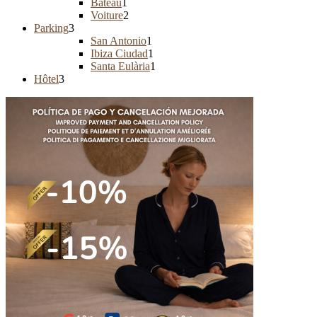
Bateau
1
Voiture
2
Parking
3
San Antonio
1
Ibiza Ciudad
1
Santa Eulària
1
Hôtel
3