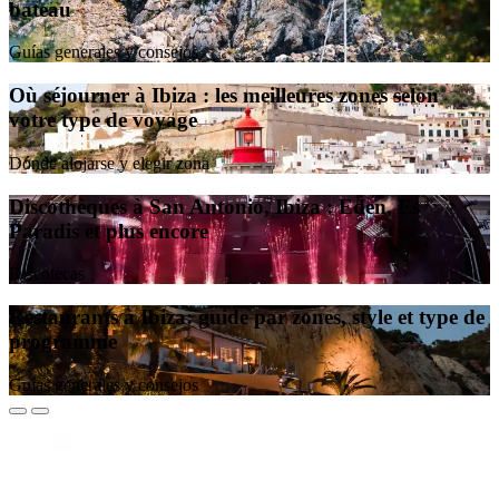
bateau
Guías generales y consejos
Où séjourner à Ibiza : les meilleures zones selon
votre type de voyage
Dónde alojarse y elegir zona
Discothèques à San Antonio, Ibiza : Eden, Es
Paradis et plus encore
Discotecas
Restaurants à Ibiza: guide par zones, style et type de
programme
Guías generales y consejos