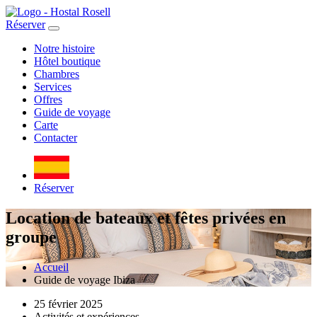
Réserver
Notre histoire
Hôtel boutique
Chambres
Services
Offres
Guide de voyage
Carte
Contacter
Réserver
Location de bateaux et fêtes privées en
groupe
Accueil
Guide de voyage Ibiza
25 février 2025
Activités et expériences