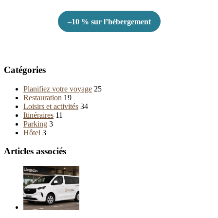
–10 % sur l’hébergement
Catégories
Planifiez votre voyage
25
Restauration
19
Loisirs et activités
34
Itinéraires
11
Parking
3
Hôtel
3
Articles associés