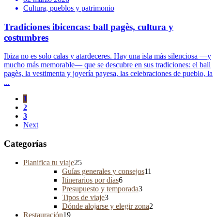
Cultura, pueblos y patrimonio
Tradiciones ibicencas: ball pagès, cultura y
costumbres
Ibiza no es solo calas y atardeceres. Hay una isla más silenciosa —y
mucho más memorable— que se descubre en sus tradiciones: el ball
pagès, la vestimenta y joyería payesa, las celebraciones de pueblo, la
...
1
2
3
Next
Categorías
Planifica tu viaje
25
Guías generales y consejos
11
Itinerarios por días
6
Presupuesto y temporada
3
Tipos de viaje
3
Dónde alojarse y elegir zona
2
Restauración
19