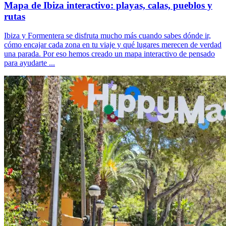
Mapa de Ibiza interactivo: playas, calas, pueblos y
rutas
Ibiza y Formentera se disfruta mucho más cuando sabes dónde ir,
cómo encajar cada zona en tu viaje y qué lugares merecen de verdad
una parada. Por eso hemos creado un mapa interactivo de pensado
para ayudarte ...