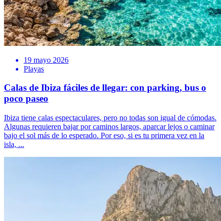
19 mayo 2026
Playas
Calas de Ibiza fáciles de llegar: con parking, bus o
poco paseo
Ibiza tiene calas espectaculares, pero no todas son igual de cómodas.
Algunas requieren bajar por caminos largos, aparcar lejos o caminar
bajo el sol más de lo esperado. Por eso, si es tu primera vez en la
isla, ...