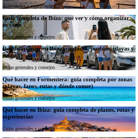
Actividades y experiencias
Guía completa de Ibiza: qué ver y cómo organizar
tu viaje
Guías generales y consejos
Dónde aparcar en Ibiza: ciudades, pueblos, playas y
calas
Guías generales y consejos
Qué hacer en Formentera: guía completa por zonas
(playas, faros, rutas y dónde comer)
Guías generales y consejos
Qué hacer en Ibiza: guía completa de planes, rutas y
experiencias
Guías generales y consejos