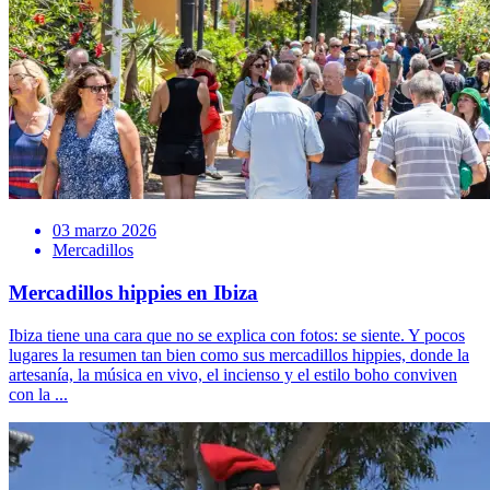
03 marzo 2026
Mercadillos
Mercadillos hippies en Ibiza
Ibiza tiene una cara que no se explica con fotos: se siente. Y pocos
lugares la resumen tan bien como sus mercadillos hippies, donde la
artesanía, la música en vivo, el incienso y el estilo boho conviven
con la ...