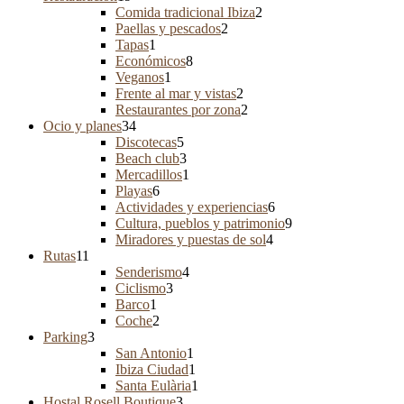
Comida tradicional Ibiza
2
Paellas y pescados
2
Tapas
1
Económicos
8
Veganos
1
Frente al mar y vistas
2
Restaurantes por zona
2
Ocio y planes
34
Discotecas
5
Beach club
3
Mercadillos
1
Playas
6
Actividades y experiencias
6
Cultura, pueblos y patrimonio
9
Miradores y puestas de sol
4
Rutas
11
Senderismo
4
Ciclismo
3
Barco
1
Coche
2
Parking
3
San Antonio
1
Ibiza Ciudad
1
Santa Eulària
1
Hostal Rosell Boutique
3