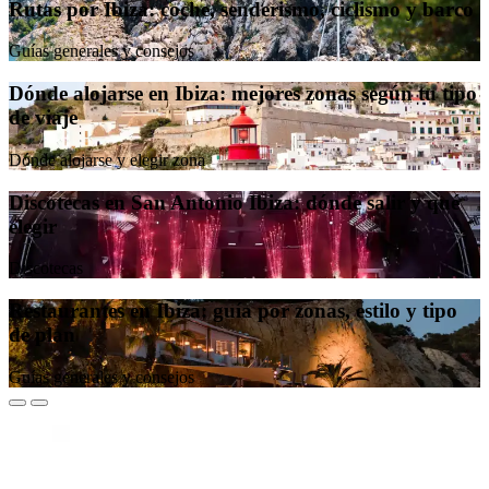
Rutas por Ibiza: coche, senderismo, ciclismo y barco
Guías generales y consejos
Dónde alojarse en Ibiza: mejores zonas según tu tipo
de viaje
Dónde alojarse y elegir zona
Discotecas en San Antonio Ibiza: dónde salir y qué
elegir
Discotecas
Restaurantes en Ibiza: guía por zonas, estilo y tipo
de plan
Guías generales y consejos