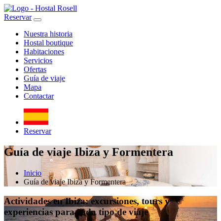
Reservar
Nuestra historia
Hostal boutique
Habitaciones
Servicios
Ofertas
Guía de viaje
Mapa
Contactar
Reservar
Guía de viaje Ibiza y Formentera
Inicio
Guía de viaje Ibiza y Formentera
Actividades en Ibiza: excursiones, tours y
experiencias para cada tipo de viaje